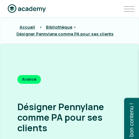
Communauté
Aller sur Pennylane
Se connecter à Pennylane Academy
Accueil
>
Bibliothèque
>
Désigner Pennylane comme PA pour ses clients
Avancé
Désigner Pennylane
Trouvez le bon contenu !
comme PA pour ses
clients