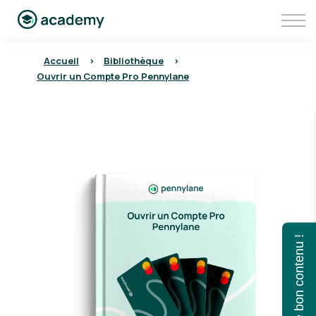
Communauté
Aller sur Pennylane
Se connecter à Pennylane Academy
Accueil
>
Bibliothèque
>
Ouvrir un Compte Pro Pennylane
Trouvez le bon contenu !