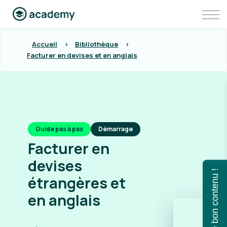
Communauté
Aller sur Pennylane
Se connecter à Pennylane Academy
Accueil
>
Bibliothèque
>
Facturer en devises et en anglais
Guide pas à pas
Démarrage
Facturer en
devises
Trouvez le bon contenu !
étrangères et
en anglais