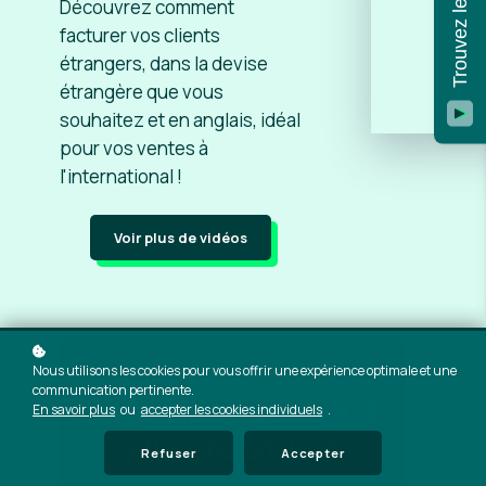
Découvrez comment
facturer vos clients
étrangers, dans la devise
étrangère que vous
souhaitez et en anglais, idéal
pour vos ventes à
l'international !
Voir plus de vidéos
Nous utilisons les cookies pour vous offrir une expérience optimale et une
communication pertinente.
Cette vidéo vous a-t-
En savoir plus
ou
accepter les cookies individuels
.
elle été utile ?
Refuser
Accepter