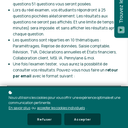
questions 51 questions vous seront posées.
Lors du réel examen, vos étudiants répondront à 25
questions piochées aléatoirement. Les résultats aux
questions ne seront pas affichés. Et une limite de temps (25
minutes) sera imposée. et sans afficher les résultats après
chaque question.
Les questions sont réparties en 10 thématiques :
Paramétrages, Reprise de données, Saisie comptable,
Révision, TVA, Déclarations annuelles et États financiers,
Collaboration client, MSI, IA, Pennylane & moi.
Une fois l'examen tester, vous aurez la possibilité de
consulter vos résultats. Pouvez-vous nous faire un
retour
par email
avec le format suivant :
À envoyer à francois.rulliere@pennylane.com
Nous utilisons les cookies pour vous offrir une expérience optimale et une
1/ Qu'avez-vous pensé de l'examen ? (thématiques, difficulté,
communication pertinente.
utilité, qualité des questions)
En savoir plus
ou
accepter les cookies individuels
.
Refuser
Accepter
2/ Pensez-vous que cet examen serait adapté à vos étudiants
et à votre filière/cursus ?