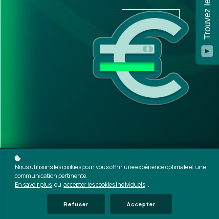
20
min
Nous utilisons les cookies pour vous offrir une expérience optimale et une
Les objectifs de ce cours e-learning
communication pertinente.
En savoir plus
ou
accepter les cookies individuels
.
Refuser
Accepter
Préparer et
Contrôler et
Télé-transmettre
déclarer la TVA
déclarer la liasse
tous les