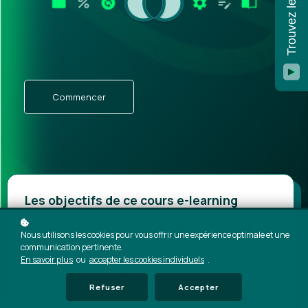
Commencer
Les objectifs de ce cours e-learning
Nous utilisons les cookies pour vous offrir une expérience optimale et une
communication pertinente.
Introduction
Savoir
Comprendre
Accéder aux
En savoir plus
ou
accepter les cookies individuels
.
à Pennylane
naviguer
les
ressources à
interface
dans l'app
fonctionnalités
votre
Refuser
Accepter
comptabilité
essentielles
disposition