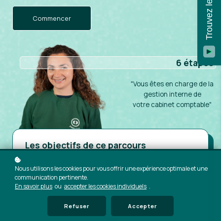
Commencer
6 étapes
"Vous êtes en charge
de la
gestion interne de
votre
cabinet comptable"
Les objectifs de ce parcours
Nous utilisons les cookies pour vous offrir une expérience optimale et une
communication pertinente.
Paramétrer le cabinet et ajouter les collaborateurs
En savoir plus
ou
accepter les cookies individuels
.
Refuser
Accepter