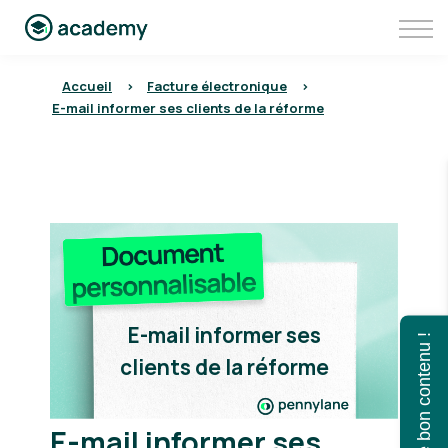
Communauté
Aller sur Pennylane
Se connecter à Pennylane Academy
Accueil
>
Facture électronique
>
E-mail informer ses clients de la réforme
E-mail informer ses
Trouvez le bon contenu !
clients de la réforme
E-mail informer ses