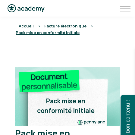
Communauté
Aller sur Pennylane
Se connecter à Pennylane Academy
Accueil
>
Facture électronique
>
Pack mise en conformité initiale
Pack mise en
Trouvez le bon contenu !
conformité initiale
Pack mise en