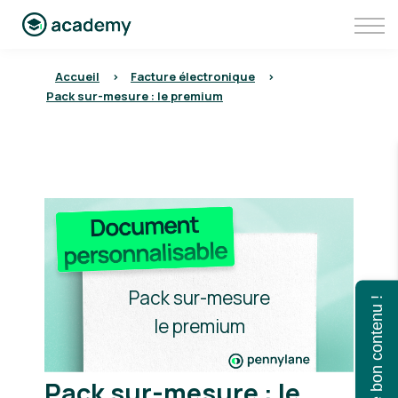
Communauté
Aller sur Pennylane
Se connecter à Pennylane Academy
Accueil
>
Facture électronique
>
Pack sur-mesure : le premium
Pack sur-mesure
Trouvez le bon contenu !
le premium
Pack sur-mesure : le