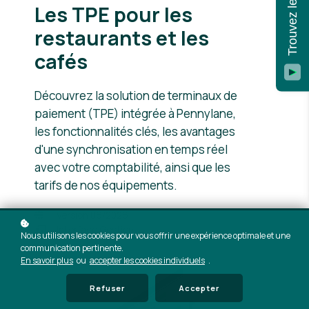
Les TPE pour
les
restaurants
et les
cafés
Découvrez la solution de terminaux de
paiement (TPE) intégrée à Pennylane,
les fonctionnalités clés, les avantages
d'une synchronisation en temps réel
avec votre comptabilité, ainsi que les
tarifs de nos équipements.
Version 06/2026
Interface Gestion
Nous utilisons les cookies pour vous offrir une expérience optimale et une
communication pertinente.
En savoir plus
ou
accepter les cookies individuels
.
Refuser
Accepter