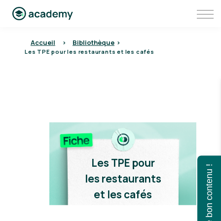
Communauté
Aller sur Pennylane
Se connecter à Pennylane Academy
Accueil
>
Bibliothèque
>
Les TPE pour les restaurants et les cafés
Les TPE pour
Trouvez le bon contenu !
les restaurants
et les cafés