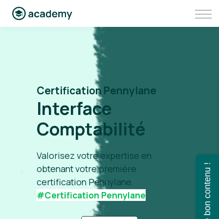
Communauté
Aller sur Pennylane
Se connecter à Pennylane Academy
Certification Pennylane
Interface
Comptabilité
Valorisez votre expertise en
Trouvez le bon contenu !
obtenant votre première
certification Pennylane.
#Certification
Pennylane